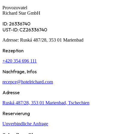
Provozovatel
Richard Star GmbH
ID: 26336740
UST-ID: CZ26336740
Adresse: Ruská 487/28, 353 01 Marienbad
Rezeption
+420 354 696 111
Nachfrage, Infos
recepce@hotelrichard.com
Adresse
Ruská 487/28, 353 01 Marienbad, Tschechien
Reservierung
Unverbindliche Anfrage