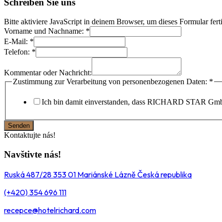
Schreiben Sie uns
Bitte aktiviere JavaScript in deinem Browser, um dieses Formular ferti
Vorname und Nachname:
*
E-Mail:
*
Telefon:
*
Verarbeitung
Telefon:
Kommentar oder Nachricht:
zur
Zustimmung zur Verarbeitung von personenbezogenen Daten:
*
Ich bin damit einverstanden, dass RICHARD STAR GmbH
Senden
Kontaktujte nás!
Navštivte nás!
Ruská 487/28 353 01 Mariánské Lázně Česká republika
(+420) 354 696 111
recepce@hotelrichard.com