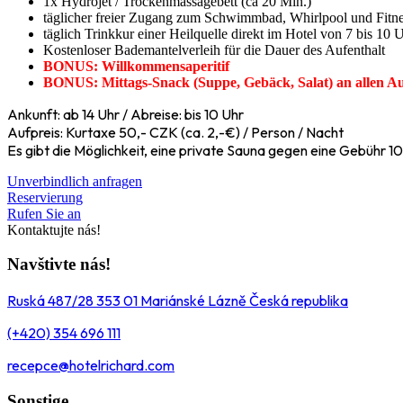
1x Hydrojet / Trockenmassagebett (ca 20 Min.)
täglicher freier Zugang zum Schwimmbad, Whirlpool und Fitne
täglich Trinkkur einer Heilquelle direkt im Hotel von 7 bis 10 
Kostenloser Bademantelverleih für die Dauer des Aufenthalt
BONUS: Willkommensaperitif
BONUS: Mittags-Snack (Suppe, Gebäck, Salat) an allen Au
Ankunft: ab 14 Uhr / Abreise: bis 10 Uhr
Aufpreis: Kurtaxe 50,- CZK (ca. 2,-€) / Person / Nacht
Es gibt die Möglichkeit, eine private Sauna gegen eine Gebühr 10
Unverbindlich anfragen
Reservierung
Rufen Sie an
Kontaktujte nás!
Navštivte nás!
Ruská 487/28 353 01 Mariánské Lázně Česká republika
(+420) 354 696 111
recepce@hotelrichard.com
Sonstige