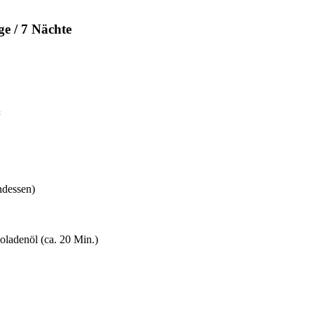
ge / 7 Nächte
t
ndessen)
ladenöl (ca. 20 Min.)