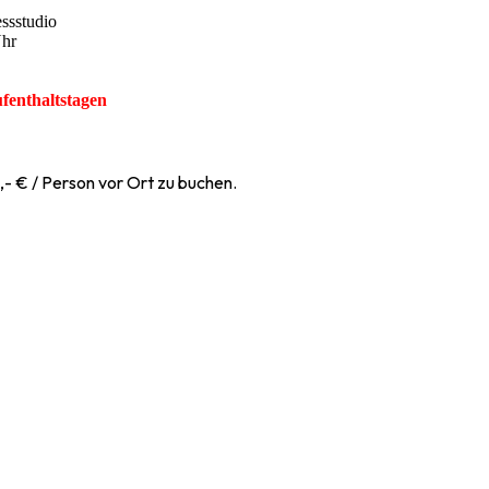
ssstudio
Uhr
fenthaltstagen
,- € / Person vor Ort zu buchen.