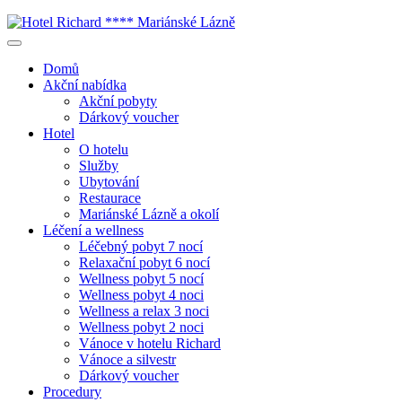
Domů
Akční nabídka
Akční pobyty
Dárkový voucher
Hotel
O hotelu
Služby
Ubytování
Restaurace
Mariánské Lázně a okolí
Léčení a wellness
Léčebný pobyt 7 nocí
Relaxační pobyt 6 nocí
Wellness pobyt 5 nocí
Wellness pobyt 4 noci
Wellness a relax 3 noci
Wellness pobyt 2 noci
Vánoce v hotelu Richard
Vánoce a silvestr
Dárkový voucher
Procedury