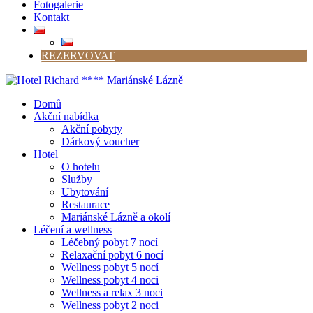
Fotogalerie
Kontakt
REZERVOVAT
Domů
Akční nabídka
Akční pobyty
Dárkový voucher
Hotel
O hotelu
Služby
Ubytování
Restaurace
Mariánské Lázně a okolí
Léčení a wellness
Léčebný pobyt 7 nocí
Relaxační pobyt 6 nocí
Wellness pobyt 5 nocí
Wellness pobyt 4 noci
Wellness a relax 3 noci
Wellness pobyt 2 noci