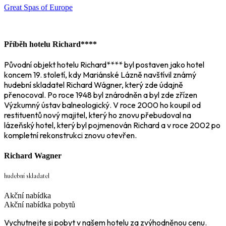
Great Spas of Europe
Příběh hotelu Richard****
Původní objekt hotelu Richard**** byl postaven jako hotel
koncem 19. století, kdy Mariánské Lázně navštívil známý
hudební skladatel Richard Wágner, který zde údajně
přenocoval. Po roce 1948 byl znárodněn a byl zde zřízen
Výzkumný ústav balneologický. V roce 2000 ho koupil od
restituentů nový majitel, který ho znovu přebudoval na
lázeňský hotel, který byl pojmenován Richard a v roce 2002 po
kompletní rekonstrukci znovu otevřen.
Richard Wagner
hudební skladatel
Akční nabídka
Akční nabídka pobytů
Vychutnejte si pobyt v našem hotelu za zvýhodněnou cenu.