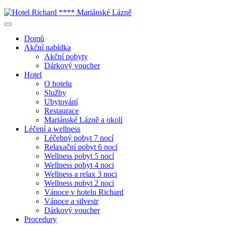
Domů
Akční nabídka
Akční pobyty
Dárkový voucher
Hotel
O hotelu
Služby
Ubytování
Restaurace
Mariánské Lázně a okolí
Léčení a wellness
Léčebný pobyt 7 nocí
Relaxační pobyt 6 nocí
Wellness pobyt 5 nocí
Wellness pobyt 4 noci
Wellness a relax 3 noci
Wellness pobyt 2 noci
Vánoce v hotelu Richard
Vánoce a silvestr
Dárkový voucher
Procedury