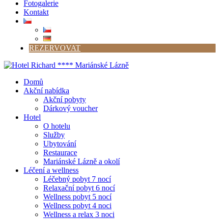
Fotogalerie
Kontakt
REZERVOVAT
Domů
Akční nabídka
Akční pobyty
Dárkový voucher
Hotel
O hotelu
Služby
Ubytování
Restaurace
Mariánské Lázně a okolí
Léčení a wellness
Léčebný pobyt 7 nocí
Relaxační pobyt 6 nocí
Wellness pobyt 5 nocí
Wellness pobyt 4 noci
Wellness a relax 3 noci