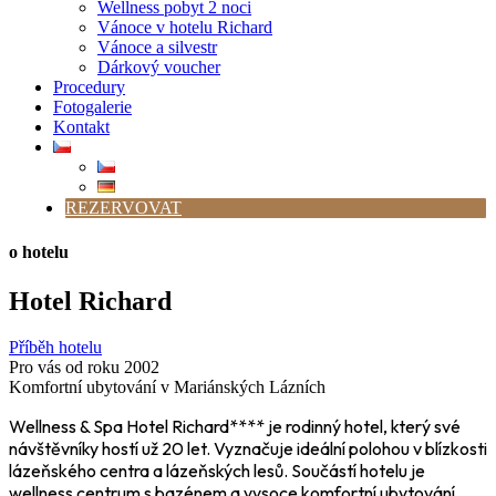
Wellness pobyt 2 noci
Vánoce v hotelu Richard
Vánoce a silvestr
Dárkový voucher
Procedury
Fotogalerie
Kontakt
REZERVOVAT
o hotelu
Hotel Richard
Příběh hotelu
Pro vás od roku 2002
Komfortní ubytování v Mariánských Lázních
Wellness & Spa Hotel Richard**** je rodinný hotel, který své
návštěvníky hostí už 20 let. Vyznačuje ideální polohou v blízkosti
lázeňského centra a lázeňských lesů. Součástí hotelu je
wellness centrum s bazénem a vysoce komfortní ubytování.