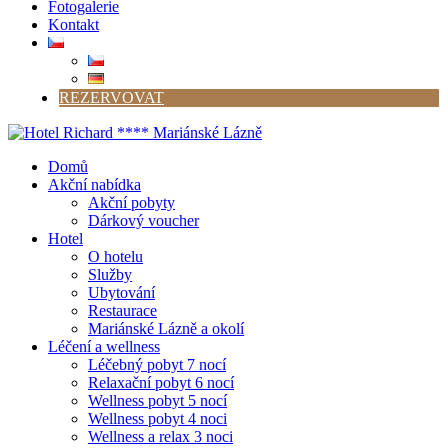
Fotogalerie
Kontakt
REZERVOVAT
Domů
Akční nabídka
Akční pobyty
Dárkový voucher
Hotel
O hotelu
Služby
Ubytování
Restaurace
Mariánské Lázně a okolí
Léčení a wellness
Léčebný pobyt 7 nocí
Relaxační pobyt 6 nocí
Wellness pobyt 5 nocí
Wellness pobyt 4 noci
Wellness a relax 3 noci