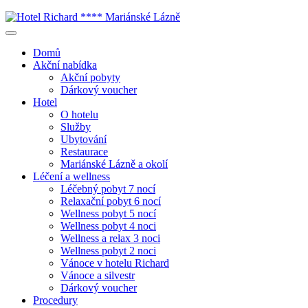
Domů
Akční nabídka
Akční pobyty
Dárkový voucher
Hotel
O hotelu
Služby
Ubytování
Restaurace
Mariánské Lázně a okolí
Léčení a wellness
Léčebný pobyt 7 nocí
Relaxační pobyt 6 nocí
Wellness pobyt 5 nocí
Wellness pobyt 4 noci
Wellness a relax 3 noci
Wellness pobyt 2 noci
Vánoce v hotelu Richard
Vánoce a silvestr
Dárkový voucher
Procedury