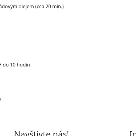
ádovým olejem (cca 20 min.)
7 do 10 hodin
u
Navštivte nás!
I