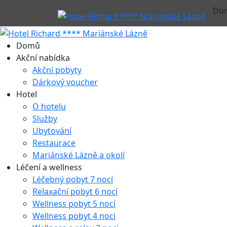
Do
Domů
Akční nabídka
Akční pobyty
Dárkový voucher
Hotel
O hotelu
Služby
Ubytování
Restaurace
Mariánské Lázně a okolí
Léčení a wellness
Léčebný pobyt 7 nocí
Relaxační pobyt 6 nocí
Wellness pobyt 5 nocí
Wellness pobyt 4 noci