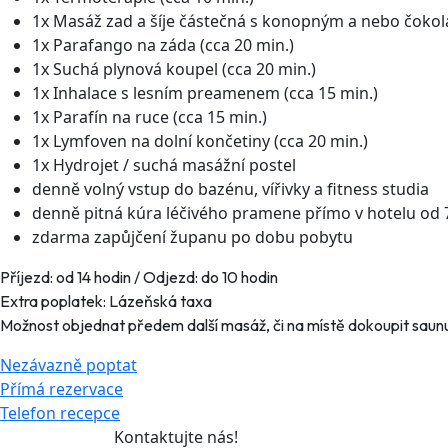
1x Masáž zad a šíje částečná s konopným a nebo čokol
1x Parafango na záda (cca 20 min.)
1x Suchá plynová koupel (cca 20 min.)
1x Inhalace s lesním preamenem (cca 15 min.)
1x Parafín na ruce (cca 15 min.)
1x Lymfoven na dolní končetiny (cca 20 min.)
1x Hydrojet / suchá masážní postel
denně volný vstup do bazénu, vířivky a fitness studia
denně pitná kúra léčivého pramene přímo v hotelu od 
zdarma zapůjčení županu po dobu pobytu
Příjezd: od 14 hodin / Odjezd: do 10 hodin
Extra poplatek: Lázeňská taxa
Možnost objednat předem další masáž, či na místě dokoupit saun
Nezávazně poptat
Přímá rezervace
Telefon recepce
Kontaktujte nás!