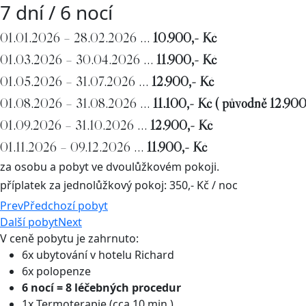
7 dní / 6 nocí
01.01.2026 – 28.02.2026 …
10.900,- Kč
01.03.2026 – 30.04.2026 …
11.900,- Kč
01.05.2026 – 31.07.2026 …
12.900,- Kč
01.08.2026 – 31.08.2026 …
11.100,- Kč ( původně 12.900
01.09.2026 – 31.10.2026 …
12.900,- Kč
01.11.2026 – 09.12.2026 …
11.900,- Kč
za osobu a pobyt ve dvoulůžkovém pokoji.
příplatek za jednolůžkový pokoj: 350,- Kč / noc
Prev
Předchozí pobyt
Další pobyt
Next
V ceně pobytu je zahrnuto:
6x ubytování v hotelu Richard
6x polopenze
6 nocí = 8 léčebných procedur
1x Termoterapie (cca 10 min.)