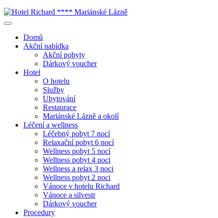
Domů
Akční nabídka
Akční pobyty
Dárkový voucher
Hotel
O hotelu
Služby
Ubytování
Restaurace
Mariánské Lázně a okolí
Léčení a wellness
Léčebný pobyt 7 nocí
Relaxační pobyt 6 nocí
Wellness pobyt 5 nocí
Wellness pobyt 4 noci
Wellness a relax 3 noci
Wellness pobyt 2 noci
Vánoce v hotelu Richard
Vánoce a silvestr
Dárkový voucher
Procedury