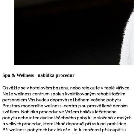
Spa & Wellness - nabídka procedur
Osvěžte se v hotelovém bazénu, nebo relaxujte v teplé vířivce.
Naše wellness centrum spolu s kvalifikovaným rehabilitačním
personálem Vás budou doprovázet během Vašeho pobytu.
Prostory moderního wellness-centra jsou prosvětlené denním
světlem. Nabídka procedur ve Vašem balíčku léčebného
pobytu nebo intenzivního léčebného pobytu je složená z malých
a velkých procedur, které lékař doporučí při vstupní prohlídce.
Při wellness pobytech bez lékaře. Je tu možnost přikoupit si i