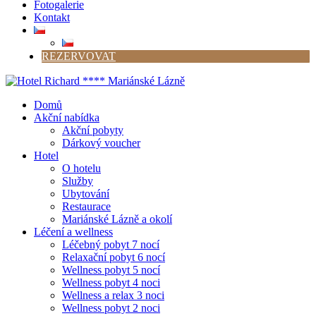
Fotogalerie
Kontakt
REZERVOVAT
Domů
Akční nabídka
Akční pobyty
Dárkový voucher
Hotel
O hotelu
Služby
Ubytování
Restaurace
Mariánské Lázně a okolí
Léčení a wellness
Léčebný pobyt 7 nocí
Relaxační pobyt 6 nocí
Wellness pobyt 5 nocí
Wellness pobyt 4 noci
Wellness a relax 3 noci
Wellness pobyt 2 noci