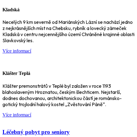
Kladská
Necelých 9 km severně od Mariánských Lázní se nachází jedno
z nejkrásnějších míst na Chebsku, rybník a lovecký zámeček
Kladská v centru nejcennějšího území Chráněné krajinné oblasti
Slavkovský les.
Více informací
Klášter Teplá
Klášter premonstrátů v Teplé byl založen v roce 1193
blahoslaveným Hroznatou, českým šlechticem. Nejstarší,
dodnes dochovanou, architektonickou částí je románsko-
gotický trojlodní halový kostel „Zvěstování Páně“.
Více informací
Léčebný pobyt pro seniory