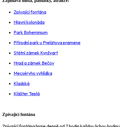
Zajímavá místa, památky, atrakce:
Zpívající fontána
Hlavní kolonáda
Park Boheminium
Přírodní park u Prelátova pramene
Státní zámek Kynžvart
Hrad a zámek Bečov
Mecséryho vyhlídka
Kladská
Klášter Teplá
Zpívající fontána
Zpívající fontána hraje denně od 7 hodin každou lichou hodinu.