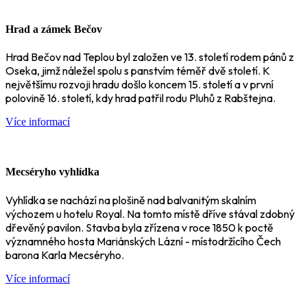
Hrad a zámek Bečov
Hrad Bečov nad Teplou byl založen ve 13. století rodem pánů z
Oseka, jimž náležel spolu s panstvím téměř dvě století. K
největšímu rozvoji hradu došlo koncem 15. století a v první
polovině 16. století, kdy hrad patřil rodu Pluhů z Rabštejna.
Více informací
Mecséryho vyhlídka
Vyhlídka se nachází na plošině nad balvanitým skalním
výchozem u hotelu Royal. Na tomto místě dříve stával zdobný
dřevěný pavilon. Stavba byla zřízena v roce 1850 k poctě
významného hosta Mariánských Lázní - místodržícího Čech
barona Karla Mecséryho.
Více informací