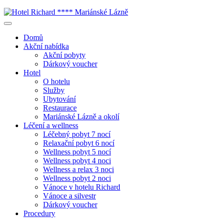
Domů
Akční nabídka
Akční pobyty
Dárkový voucher
Hotel
O hotelu
Služby
Ubytování
Restaurace
Mariánské Lázně a okolí
Léčení a wellness
Léčebný pobyt 7 nocí
Relaxační pobyt 6 nocí
Wellness pobyt 5 nocí
Wellness pobyt 4 noci
Wellness a relax 3 noci
Wellness pobyt 2 noci
Vánoce v hotelu Richard
Vánoce a silvestr
Dárkový voucher
Procedury