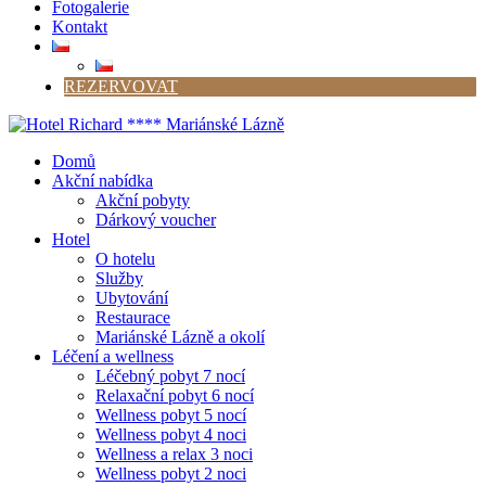
Fotogalerie
Kontakt
REZERVOVAT
Domů
Akční nabídka
Akční pobyty
Dárkový voucher
Hotel
O hotelu
Služby
Ubytování
Restaurace
Mariánské Lázně a okolí
Léčení a wellness
Léčebný pobyt 7 nocí
Relaxační pobyt 6 nocí
Wellness pobyt 5 nocí
Wellness pobyt 4 noci
Wellness a relax 3 noci
Wellness pobyt 2 noci