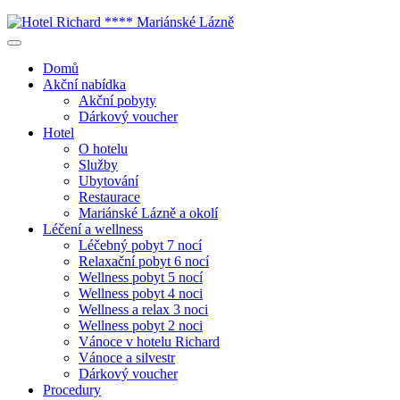
Domů
Akční nabídka
Akční pobyty
Dárkový voucher
Hotel
O hotelu
Služby
Ubytování
Restaurace
Mariánské Lázně a okolí
Léčení a wellness
Léčebný pobyt 7 nocí
Relaxační pobyt 6 nocí
Wellness pobyt 5 nocí
Wellness pobyt 4 noci
Wellness a relax 3 noci
Wellness pobyt 2 noci
Vánoce v hotelu Richard
Vánoce a silvestr
Dárkový voucher
Procedury