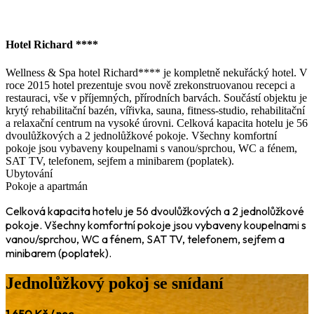
Hotel Richard ****
Merüljön el az abszolút luxus világában a Richard Hotelben, amely
Wellness & Spa hotel Richard**** je kompletně nekuřácký hotel. V
a stílus és a kifinomultság paradicsoma a nyüzsgő város szívében.
roce 2015 hotel prezentuje svou nově zrekonstruovanou recepci a
Elegáns szobáinkat, kifogástalan kiszolgálásunkat és kitűnő
restauraci, vše v příjemných, přírodních barvách. Součástí objektu je
konyhánkat úgy terveztük, hogy kényeztessük érzékeit és
krytý rehabilitační bazén, vířivka, sauna, fitness-studio, rehabilitační
kielégítsük minden igényét. Vendégeink kényelme iránti
a relaxační centrum na vysoké úrovni. Celková kapacita hotelu je 56
elkötelezettségünk túlmutat a páratlan vendégszeretet biztosításán.
dvoulůžkových a 2 jednolůžkové pokoje. Všechny komfortní
Felismerve az online szerencsejátékok növekvő népszerűségét,
pokoje jsou vybaveny koupelnami s vanou/sprchou, WC a fénem,
partnerségre léptünk egy vezető szerencsejáték platformmal - a
SAT TV, telefonem, sejfem a minibarem (poplatek).
https://playsafehu.com/
, amely megbízható értékeléseket ad a
Ubytování
legjobb magyar online kaszinókról. Mostantól kényelmesen, a
Pokoje a apartmán
szobádból is élvezheted kedvenc online játékaidat és élő
Celková kapacita hotelu je 56 dvoulůžkových a 2 jednolůžkové
közvetítéseidet. A luxus és a szórakozás egyedülálló kombinációja
teszi a Richard Hotelt tökéletes helyszínné az igényes utazók
pokoje. Všechny komfortní pokoje jsou vybaveny koupelnami s
számára. Büszkék vagyunk arra, hogy vendégeinknek a kényelem
vanou/sprchou, WC a fénem, SAT TV, telefonem, sejfem a
és az izgalom kitűnő kombinációját kínáljuk. Ez a partnerség a
minibarem (poplatek).
magyar kaszinók izgalmas világának és a Richard Hotel által kínált
fényűző tartózkodás tökéletes ötvözésével kíván hozzájárulni ahhoz
Jednolůžkový pokoj se snídaní
a csillogó élményhez, amelyet igyekszünk nyújtani.
1.650 Kč / noc