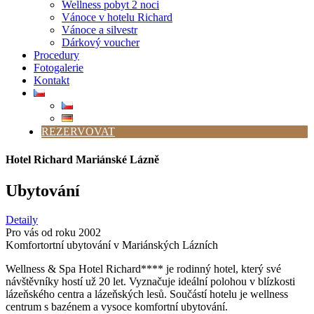
Wellness pobyt 2 noci
Vánoce v hotelu Richard
Vánoce a silvestr
Dárkový voucher
Procedury
Fotogalerie
Kontakt
REZERVOVAT
Hotel Richard Mariánské Lázně
Ubytování
Detaily
Pro vás od roku 2002
Komfortortní ubytování v Mariánských Lázních
Wellness & Spa Hotel Richard**** je rodinný hotel, který své
návštěvníky hostí už 20 let. Vyznačuje ideální polohou v blízkosti
lázeňského centra a lázeňských lesů. Součástí hotelu je wellness
centrum s bazénem a vysoce komfortní ubytování.