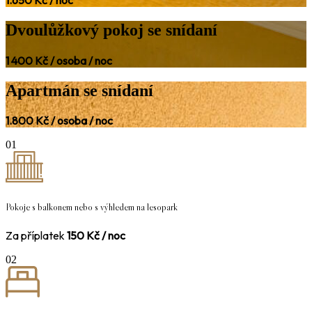
Dvoulůžkový pokoj se snídaní
1 400 Kč / osoba / noc
Apartmán se snídaní
1.800 Kč / osoba / noc
01
Pokoje s balkonem nebo s výhledem na lesopark
Za příplatek
150 Kč / noc
02