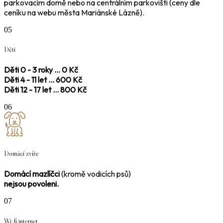
parkovacím domě nebo na centrálním parkovišti (ceny dle
ceníku na webu města Mariánské Lázně).
05
Děti
Děti 0 - 3 roky ... 0 Kč
Děti 4 - 11 let ... 600 Kč
Děti 12 - 17 let ... 800 Kč
06
Domácí zvíře
Domácí mazlíčci
(kromě vodicích psů)
nejsou povoleni.
07
Wi-fi internet