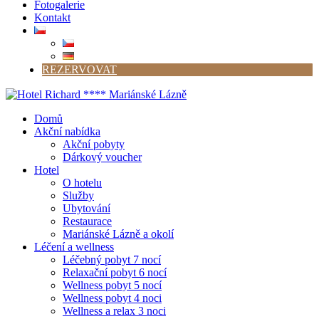
Fotogalerie
Kontakt
REZERVOVAT
Domů
Akční nabídka
Akční pobyty
Dárkový voucher
Hotel
O hotelu
Služby
Ubytování
Restaurace
Mariánské Lázně a okolí
Léčení a wellness
Léčebný pobyt 7 nocí
Relaxační pobyt 6 nocí
Wellness pobyt 5 nocí
Wellness pobyt 4 noci
Wellness a relax 3 noci