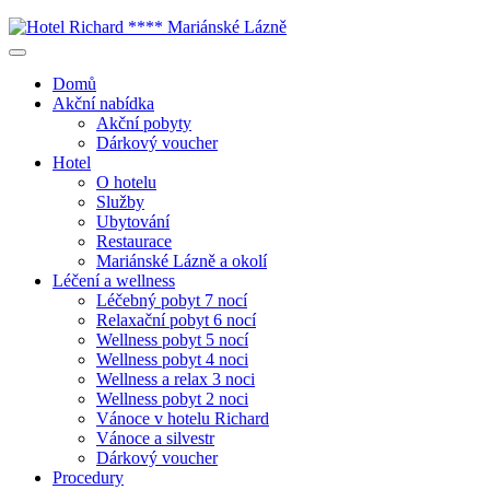
Domů
Akční nabídka
Akční pobyty
Dárkový voucher
Hotel
O hotelu
Služby
Ubytování
Restaurace
Mariánské Lázně a okolí
Léčení a wellness
Léčebný pobyt 7 nocí
Relaxační pobyt 6 nocí
Wellness pobyt 5 nocí
Wellness pobyt 4 noci
Wellness a relax 3 noci
Wellness pobyt 2 noci
Vánoce v hotelu Richard
Vánoce a silvestr
Dárkový voucher
Procedury