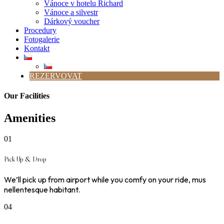
Vánoce v hotelu Richard
Vánoce a silvestr
Dárkový voucher
Procedury
Fotogalerie
Kontakt
REZERVOVAT
Our Facilities
Amenities
01
Pick Up & Drop
We’ll pick up from airport while you comfy on your ride, mus
nellentesque habitant.
04