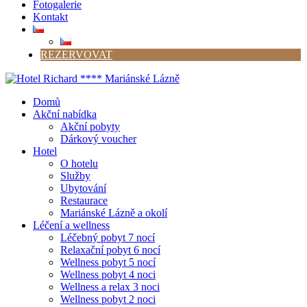
Fotogalerie
Kontakt
REZERVOVAT
Domů
Akční nabídka
Akční pobyty
Dárkový voucher
Hotel
O hotelu
Služby
Ubytování
Restaurace
Mariánské Lázně a okolí
Léčení a wellness
Léčebný pobyt 7 nocí
Relaxační pobyt 6 nocí
Wellness pobyt 5 nocí
Wellness pobyt 4 noci
Wellness a relax 3 noci
Wellness pobyt 2 noci