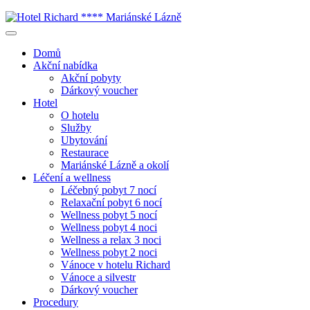
Domů
Akční nabídka
Akční pobyty
Dárkový voucher
Hotel
O hotelu
Služby
Ubytování
Restaurace
Mariánské Lázně a okolí
Léčení a wellness
Léčebný pobyt 7 nocí
Relaxační pobyt 6 nocí
Wellness pobyt 5 nocí
Wellness pobyt 4 noci
Wellness a relax 3 noci
Wellness pobyt 2 noci
Vánoce v hotelu Richard
Vánoce a silvestr
Dárkový voucher
Procedury