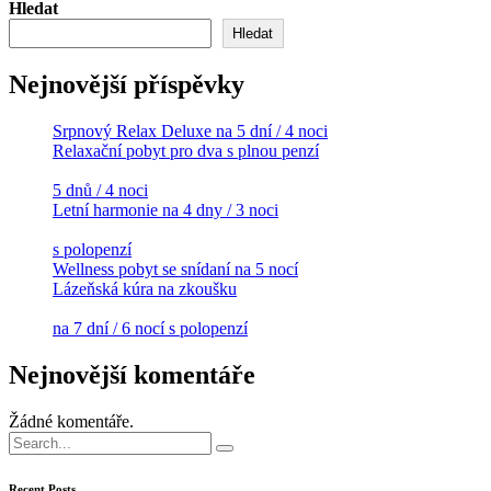
Hledat
Hledat
Nejnovější příspěvky
Srpnový Relax Deluxe na 5 dní / 4 noci
Relaxační pobyt pro dva s plnou penzí
5 dnů / 4 noci
Letní harmonie na 4 dny / 3 noci
s polopenzí
Wellness pobyt se snídaní na 5 nocí
Lázeňská kúra na zkoušku
na 7 dní / 6 nocí s polopenzí
Nejnovější komentáře
Žádné komentáře.
Search
for:
Recent Posts