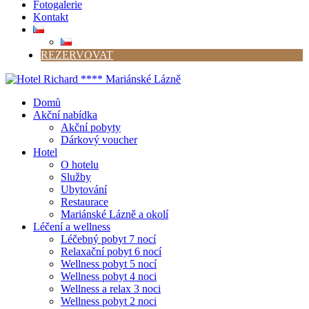
Fotogalerie
Kontakt
REZERVOVAT
Domů
Akční nabídka
Akční pobyty
Dárkový voucher
Hotel
O hotelu
Služby
Ubytování
Restaurace
Mariánské Lázně a okolí
Léčení a wellness
Léčebný pobyt 7 nocí
Relaxační pobyt 6 nocí
Wellness pobyt 5 nocí
Wellness pobyt 4 noci
Wellness a relax 3 noci
Wellness pobyt 2 noci