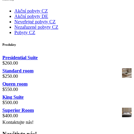
Akční pobyty CZ
Akční pobyty DE
Neveřejné pobyty CZ
Nezařazené pobyty CZ
Pobyty CZ
Produkty
Presidential Suite
$
260.00
Standard room
$
250.00
Queen room
$
550.00
King Suite
$
500.00
Superior Room
$
400.00
Kontaktujte nás!
Navštivte nás!