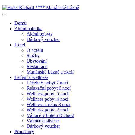
Domů
Akční nabídka
Akční pobyty
Dárkový voucher
Hotel
O hotelu
Služby
Ubytování
Restaurace
Mariánské Lázně a okolí
Léčení a wellness
Léčebný pobyt 7 nocí
Relaxační pobyt 6 nocí
Wellness pobyt 5 nocí
Wellness pobyt 4 noci
Wellness a relax 3 noci
Wellness pobyt 2 noci
Vánoce v hotelu Richard
Vánoce a silvestr
Dárkový voucher
Procedury