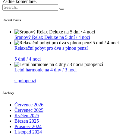
Žádné komentáře.
Search
for:
Recent Posts
Srpnový Relax Deluxe na 5 dní / 4 noci
Relaxační pobyt pro dva s plnou penzí
5 dnů / 4 noci
Letní harmonie na 4 dny / 3 noci
s polopenzí
Archivy
Červenec 2026
Červenec 2025
Květen 2025
Březen 2025
Prosinec 2024
Listopad 2024