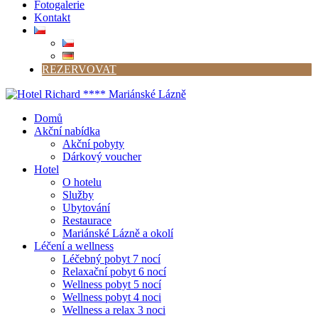
Fotogalerie
Kontakt
REZERVOVAT
Domů
Akční nabídka
Akční pobyty
Dárkový voucher
Hotel
O hotelu
Služby
Ubytování
Restaurace
Mariánské Lázně a okolí
Léčení a wellness
Léčebný pobyt 7 nocí
Relaxační pobyt 6 nocí
Wellness pobyt 5 nocí
Wellness pobyt 4 noci
Wellness a relax 3 noci