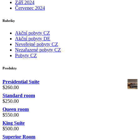
Září 2024
Červenec 2024
Rubriky
Akční pobyty CZ
Akční pobyty DE
Neveřejné pobyty CZ
Nezařazené pobyty CZ
Pobyty CZ
Produkty
Presidential Suite
$
260.00
Standard room
$
250.00
Queen room
$
550.00
King Suite
$
500.00
Superior Room