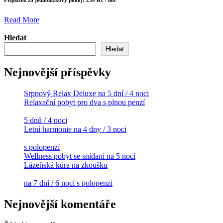
Příplatek za jednolůžkový pokoj: 250 Kč / noc
Read More
Hledat
Hledat
Nejnovější příspěvky
Srpnový Relax Deluxe na 5 dní / 4 noci
Relaxační pobyt pro dva s plnou penzí
5 dnů / 4 noci
Letní harmonie na 4 dny / 3 noci
s polopenzí
Wellness pobyt se snídaní na 5 nocí
Lázeňská kúra na zkoušku
na 7 dní / 6 nocí s polopenzí
Nejnovější komentáře