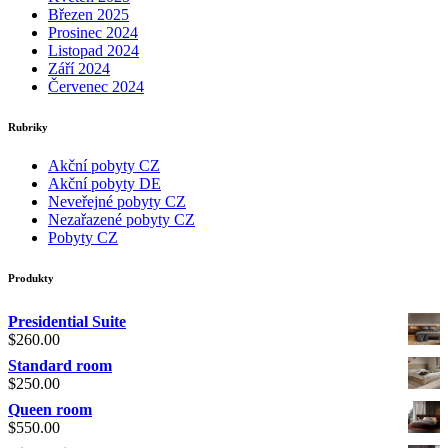
Březen 2025
Prosinec 2024
Listopad 2024
Září 2024
Červenec 2024
Rubriky
Akční pobyty CZ
Akční pobyty DE
Neveřejné pobyty CZ
Nezařazené pobyty CZ
Pobyty CZ
Produkty
Presidential Suite
$
260.00
Standard room
$
250.00
Queen room
$
550.00