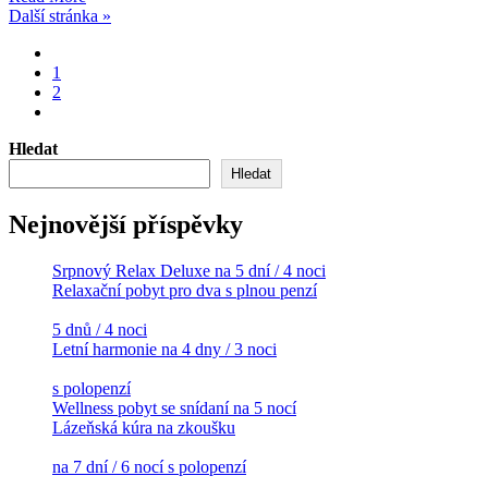
Další stránka »
1
2
Hledat
Hledat
Nejnovější příspěvky
Srpnový Relax Deluxe na 5 dní / 4 noci
Relaxační pobyt pro dva s plnou penzí
5 dnů / 4 noci
Letní harmonie na 4 dny / 3 noci
s polopenzí
Wellness pobyt se snídaní na 5 nocí
Lázeňská kúra na zkoušku
na 7 dní / 6 nocí s polopenzí