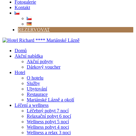
Fotogalerie
Kontakt
REZERVOVAT
Domů
Akční nabídka
Akční pobyty
Dárkový voucher
Hotel
O hotelu
Služby
Ubytování
Restaurace
Mariánské Lázně a okolí
Léčení a wellness
Léčebný pobyt 7 nocí
Relaxační pobyt 6 nocí
Wellness pobyt 5 nocí
Wellness pobyt 4 noci
Wellness a relax 3 noci