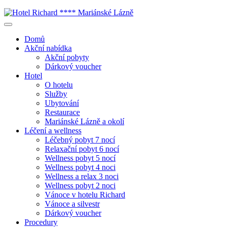
Domů
Akční nabídka
Akční pobyty
Dárkový voucher
Hotel
O hotelu
Služby
Ubytování
Restaurace
Mariánské Lázně a okolí
Léčení a wellness
Léčebný pobyt 7 nocí
Relaxační pobyt 6 nocí
Wellness pobyt 5 nocí
Wellness pobyt 4 noci
Wellness a relax 3 noci
Wellness pobyt 2 noci
Vánoce v hotelu Richard
Vánoce a silvestr
Dárkový voucher
Procedury